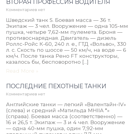
ВТОРАЯ ПРОФЕССИЯ ВОДИТЕЛЯ
Комментариев нет
Шведский танк S. Боевая масса — 36 т.
Экипаж — 3 чел. Вооружение — одна 105-мм
пушка, четыре 7,62-мм пулемета. Броня —
противоснарядная. Двигатель — дизель
Роллс-Ройс К-60, 240 л. е., ГТД «Вольво», 330
л. с. Скость по шоссе — 50 км/ч, на воде — 6
км/ч. После танка Рено FT конструкторы,
казалось бы, бесповоротно […]
Read More »
ПОСЛЕДНИЕ ПЕХОТНЫЕ ТАНКИ
Комментариев нет
Английские танки — легкий «Валентайн-IV»
(слева) и средний «Матильда MHIIA *»
(справа). Боевая масса (соответственно) —
16 и 26,5 т. Экипаж — 3 и 4 чел. Вооружение
— одна 40-мм пушка, один 7,92-мм