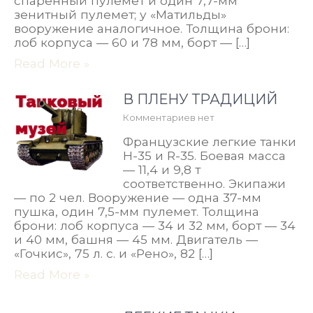
спаренный пулемет и один 7,7-мм
зенитный пулемет; у «Матильды»
вооружение аналогичное. Толщина брони:
лоб корпуса — 60 и 78 мм, борт — […]
Read More »
В ПЛЕНУ ТРАДИЦИЙ
Комментариев нет
Французские легкие танки
Н-35 и R-35. Боевая масса
— 11,4 и 9,8 т
соответственно. Экипажи
— по 2 чел. Вооружение — одна 37-мм
пушка, один 7,5-мм пулемет. Толщина
брони: лоб корпуса — 34 и 32 мм, борт — 34
и 40 мм, башня — 45 мм. Двигатель —
«Гочкис», 75 л. с. и «Рено», 82 […]
Read More »