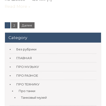
Read More »
Пагинация
1
2
Далее
записей
Category
Без рубрики
ГЛАВНАЯ
ПРО МУЗЫКУ
ПРО РАЗНОЕ
ПРО ТЕХНИКУ
Про танки
Танковый музей