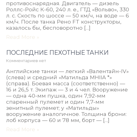
противоснарядная. Двигатель — дизель
Роллс-Ройс К-60, 240 л. е., ГТД «Вольво», 330
л. с. Скость по шоссе — 50 км/ч, на воде — 6
км/ч. После танка Рено FT конструкторы,
казалось бы, бесповоротно […]
Read More »
ПОСЛЕДНИЕ ПЕХОТНЫЕ ТАНКИ
Комментариев нет
Английские танки — легкий «Валентайн-IV»
(слева) и средний «Матильда MHIIA *»
(справа). Боевая масса (соответственно) —
16 и 26,5 т. Экипаж — 3 и 4 чел. Вооружение
— одна 40-мм пушка, один 7,92-мм
спаренный пулемет и один 7,7-мм
зенитный пулемет; у «Матильды»
вооружение аналогичное. Толщина брони:
лоб корпуса — 60 и 78 мм, борт — […]
Read More »