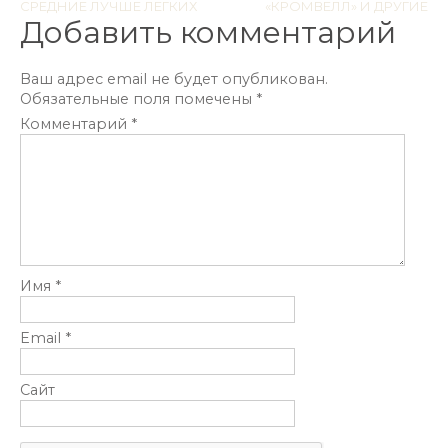
Навигация
СРЕДНИЕ ЛУЧШЕ ЛЕГКИХ
«КРОМВЕЛЛ» И ДРУГИЕ
Добавить комментарий
по
записям
Ваш адрес email не будет опубликован.
Обязательные поля помечены
*
Комментарий
*
Имя
*
Email
*
Сайт