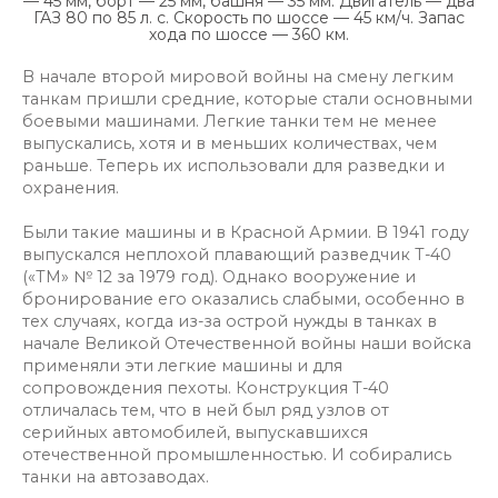
— 45 мм, борт — 25 мм, башня — 35 мм. Двигатель — два
ГАЗ 80 по 85 л. с. Скорость по шоссе — 45 км/ч. Запас
хода по шоссе — 360 км.
В начале второй мировой войны на смену легким
танкам пришли средние, которые стали основными
боевыми машинами. Легкие танки тем не менее
выпускались, хотя и в меньших количествах, чем
раньше. Теперь их использовали для разведки и
охранения.
Были такие машины и в Красной Армии. В 1941 году
выпускался неплохой плавающий разведчик Т-40
(«ТМ» № 12 за 1979 год). Однако вооружение и
бронирование его оказались слабыми, особенно в
тех случаях, когда из-за острой нужды в танках в
начале Великой Отечественной войны наши войска
применяли эти легкие машины и для
сопровождения пехоты. Конструкция Т-40
отличалась тем, что в ней был ряд узлов от
серийных автомобилей, выпускавшихся
отечественной промышленностью. И собирались
танки на автозаводах.