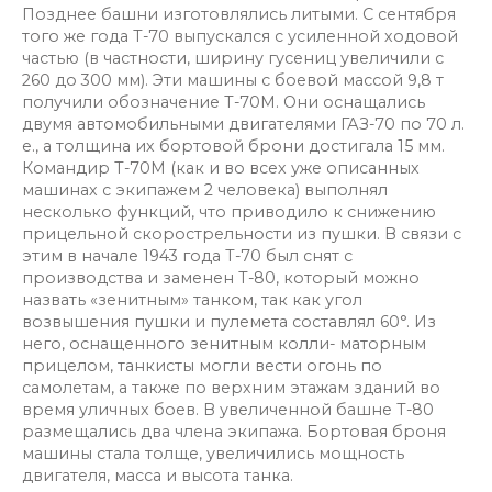
Позднее башни изготовлялись литыми. С сентября
того же года Т-70 выпускался с усиленной ходовой
частью (в частности, ширину гусениц увеличили с
260 до 300 мм). Эти машины с боевой массой 9,8 т
получили обозначение Т-70М. Они оснащались
двумя автомобильными двигателями ГАЗ-70 по 70 л.
е., а толщина их бортовой брони достигала 15 мм.
Командир Т-70М (как и во всех уже описанных
машинах с экипажем 2 человека) выполнял
несколько функций, что приводило к снижению
прицельной скорострельности из пушки. В связи с
этим в начале 1943 года Т-70 был снят с
производства и заменен Т-80, который можно
назвать «зенитным» танком, так как угол
возвышения пушки и пулемета составлял 60°. Из
него, оснащенного зенитным колли- маторным
прицелом, танкисты могли вести огонь по
самолетам, а также по верхним этажам зданий во
время уличных боев. В увеличенной башне Т-80
размещались два члена экипажа. Бортовая броня
машины стала толще, увеличились мощность
двигателя, масса и высота танка.