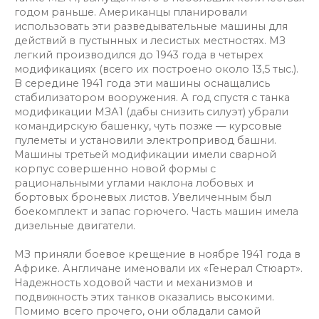
годом раньше. Американцы планировали
использовать эти разведывательные машины для
действий в пустынных и лесистых местностях. МЗ
легкий производился до 1943 года в четырех
модификациях (всего их построено около 13,5 тыс.).
В середине 1941 года эти машины оснащались
стабилизатором вооружения. А год спустя с танка
модификации МЗА1 (дабы снизить силуэт) убрали
командирскую башенку, чуть позже — курсовые
пулеметы и установили электропривод башни.
Машины третьей модификации имели сварной
корпус совершенно новой формы с
рациональными углами наклона лобовых и
бортовых броневых листов. Увеличенным был
боекомплект и запас горючего. Часть машин имела
дизельные двигатели.
МЗ приняли боевое крещение в ноябре 1941 года в
Африке. Англичане именовали их «Генерал Стюарт».
Надежность ходовой части и механизмов и
подвижность этих танков оказались высокими.
Помимо всего прочего, они обладали самой