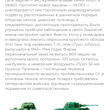
свои заделы — экспериментальные танки VK901 и
VKI601. Прототип новой машины — VK1301 —
унаследовал от них торсионную индивидуальную
подвеску расположенных в шахматном порядке
опорных катков, широкие гусеницы, а
следовательно, достаточную проходимость. Были
улучшены приборы наблюдения и связи. Башня не
имела смотровых щелей. Вместо этого у командира
и наводчика имелись перископы кругового обзора.
Этот танк под названием T-IIL, или «Лухс» («Рысь»),
выпускался в 1943—1944 годах. Фирма
первоначальный заказ на выпуск 800 машин не
выполнила (всего построено 100 штук). Осталось
«на бумаге» и намерение вооружить «Лухс» 50-мм
пушкой. Причина — поспешный перевод
промышленности на выпуск противотанковых СУ и
основных танков, которые позарез требовались
гитлеровским войскам, терпящим сокрушительные
поражения от советской техники.