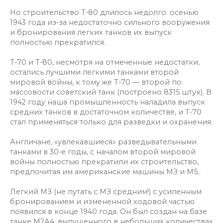
Но строительство Т-80 длилось недолго: осенью
1943 года из-за недостаточно сильного вооружения
и бронирования легких танков их выпуск
полностью прекратился.
Т-70 и Т-80, несмотря на отмеченные недостатки,
остались лучшими легкими танками второй
мировой войны, к тому же Т-70 — второй по
массовости советский танк (построено 8315 штук). В
1942 году наша промышленность наладила выпуск
средних танков в достаточном количестве, и Т-70
стал применяться только для разведки и охранения.
Англичане, «увлекавшиеся» разведывательными
танками в 30-е годы, с началом второй мировой
войны полностью прекратили их строительство,
предпочитая им американские машины МЗ и М5..
Легкий МЗ (не путать с МЗ средним!) с усиленным
бронированием и измененной ходовой частью
появился в конце 1940 года. Он был создан на базе
танке М2А4, выпущенного в небольших количествах