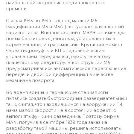
наибольшей скоростью среди танков того
времени.
С июля 1943 по 1944 год под маркой М5
(модификации М5 и М5А1) выпускался улучшенный
вариант танка. Внешне схожий с МЗАЗ, он имел два
новых бензиновых двигателя, установленных в
корме машины, и трансмиссию. Крутящий момент
через гидромуфты и КП с гидравлическим
управлением передавался двухступенчатому
планетарному редуктору. В конструкции М5
предусматривались автоматическое переключение
передач и двойной дифференциал в качестве
механизма поворота.
Во время войны и германские специалисты
пытались создать быстроходный разведывательный
танк, считая, что находившимся на вооружении T-II
из-за малой скорости не в состоянии эффектно
выполнять функции разведчика. Поэтому фирма
MAN, получив в сентябре 1939 года заказ на
разработку такой машины, решила использовать